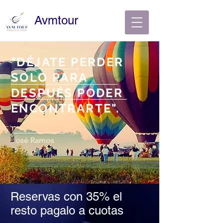
Avmtour
"DÉJATE PERDER
SOLO PARA
DESPUÉS PODER
ENCONTRARTE".
José Ramos
Reservas con 35% el
resto pagalo a cuotas